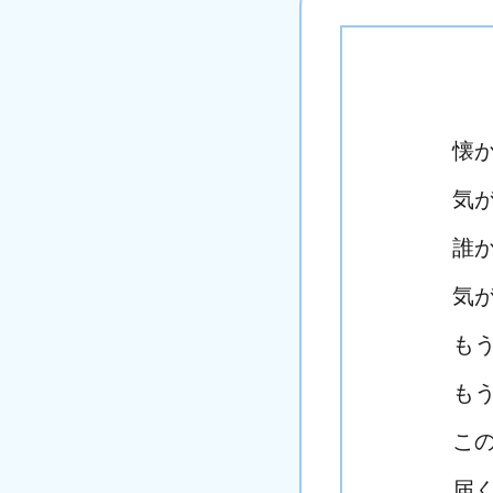
懐
気
誰
気
も
も
こ
届