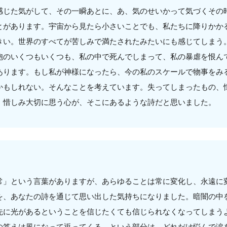
感じた気がして、その一瞬あとに、あ、気のせいかって気づくその
とがあります。宇宙から見たら小さいことでも、私たちに降りかか
きい。世界のすべてが苦しみで満たされたみたいにも感じてしまう
胞のいくつもいくつも、私の中で死んでしまって、私の暴虐を恨ん
あります。もし私が神様になったら、今の私のスケールで物事をみ
かもしれない。そんなことを考えています。失ってしまったもの、
、惜しみ大切に思う心が、そこにあるような詩だと思いました。
常」という言葉がありますが、あらゆることは常に変化し、永遠に
を、あなたの詩を通じて思い出した気持ちになりました。暗闇の中
先に光があるということを信じたくても信じられなくなってしまう
の答えは風になって返ってくる、という部分は、どれだけ悩んで涙