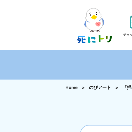
チェ
Home
のびアート
「揺