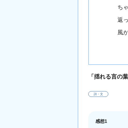
ち
返
風
「揺れる言の
詩・文
感想1