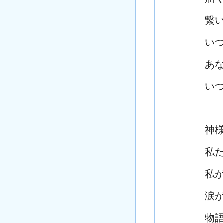
繋
い
あ
い
神
私
私
涙
物