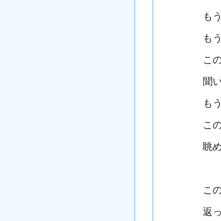
も
も
こ
聞
も
こ
眺
こ
返