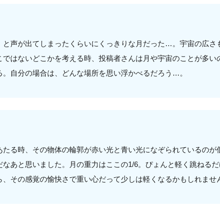
」と声が出てしまったくらいにくっきりな月だった…。宇宙の広さ
こではないどこかを考える時、投稿者さんは月や宇宙のことが多い
る。自分の場合は、どんな場所を思い浮かべるだろう…。
あたる時、その物体の輪郭が赤い光と青い光になぞられているのが
だなあと思いました。月の重力はここの1/6。ぴょんと軽く跳ねる
ら、その感覚の愉快さで重い心だって少しは軽くなるかもしれませ