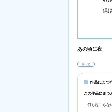
僕
あの頃に夜
詩・文
作品にまつ
この作品にまつ
「何も起こらな