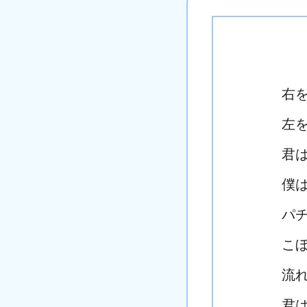
右
左
君
僕
パ
こ
流
君