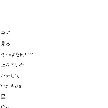
をみて
を見る
はそっぽを向いて
は上を向いた
チパチして
ぼれたものに
れ星
は僕へ