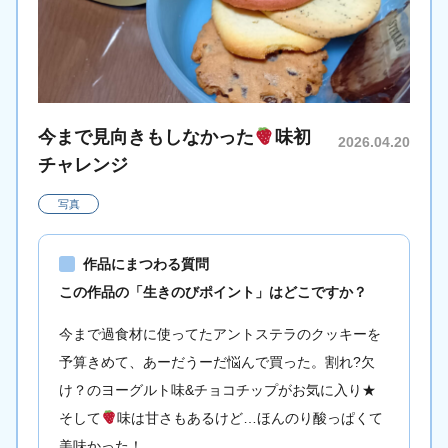
今まで見向きもしなかった
味初
2026.04.20
チャレンジ
写真
作品にまつわる質問
この作品の「生きのびポイント」はどこですか？
今まで過食材に使ってたアントステラのクッキーを
予算きめて、あーだうーだ悩んで買った。割れ?欠
け？のヨーグルト味&チョコチップがお気に入り★
そして
味は甘さもあるけど…ほんのり酸っぱくて
美味かった！