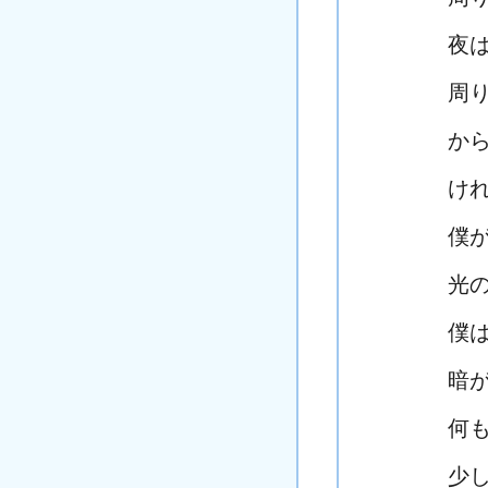
夜
周
か
け
僕
光
僕
暗
何
少