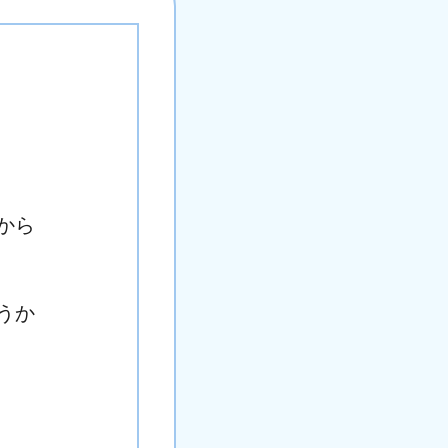
から
うか