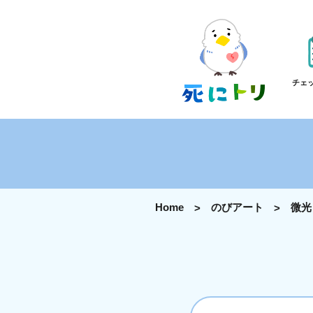
チェ
Home
のびアート
微光