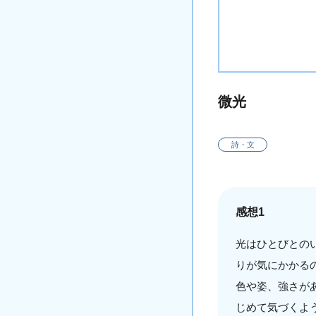
微光
詩・文
感想1
光はひとびとの
りが気にかかる
色や姿、強さが
じめて気づくよ