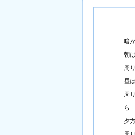
暗
朝
周
昼
周
ら
夕
周