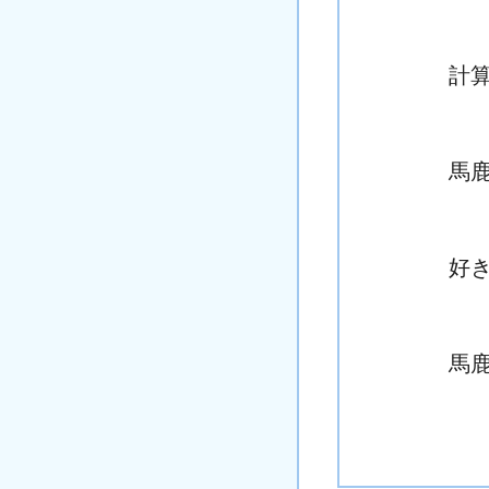
計
馬
好
馬