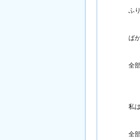
ふ
ば
全
私
全