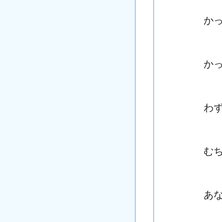
か
か
わ
む
あ