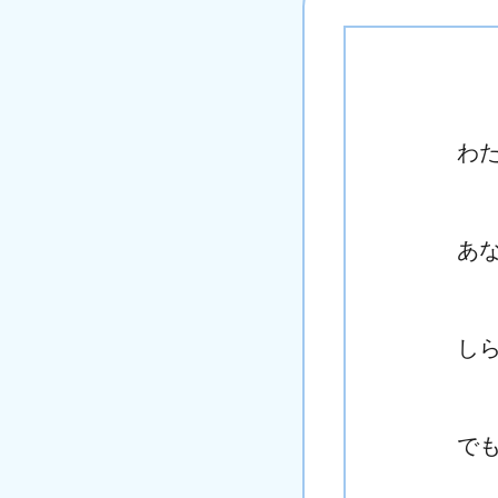
わ
あ
し
で