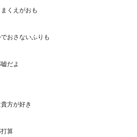
りまくえがおも
かでおさないふりも
部嘘だよ
は貴方が好き
部打算