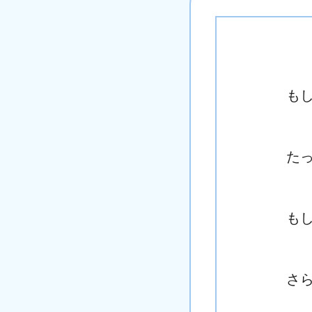
も
た
も
さ