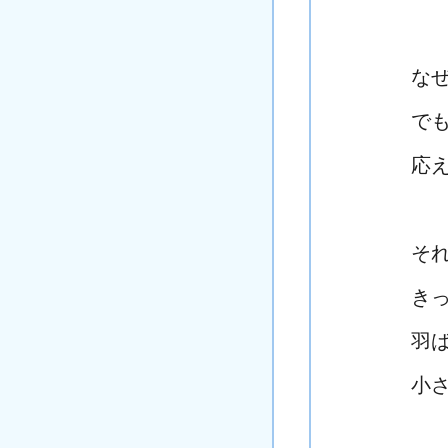
な
で
応
そ
き
羽
小