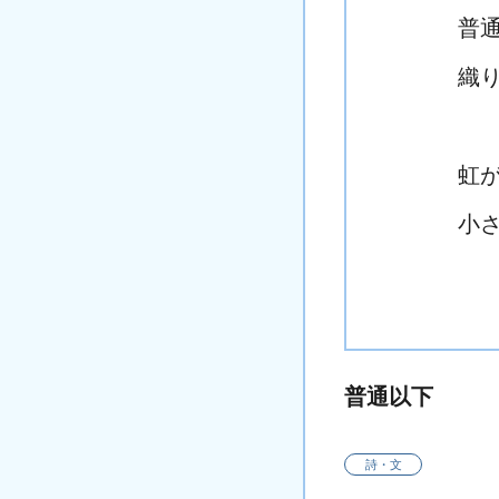
普
織
虹
小
普通以下
詩・文