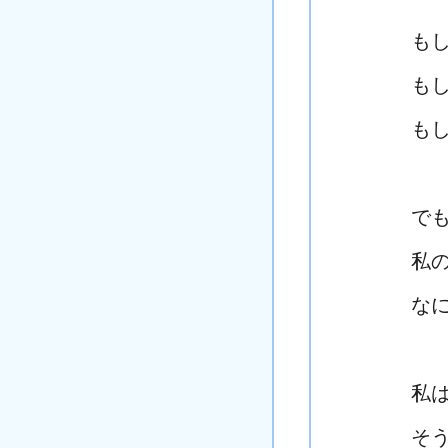
も
も
も
で
私
な
私
そ