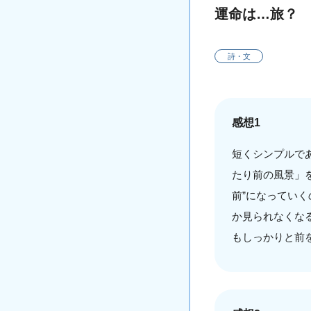
運命は…旅？
詩・文
感想1
短くシンプルで
たり前の風景」
前”になってい
か見られなくな
もしっかりと前