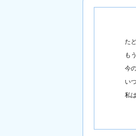
た
も
今の
い
私