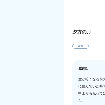
夕方の月
写真
感想1
空が暗くなる前
に住んでいた時
中よりも光って
た。