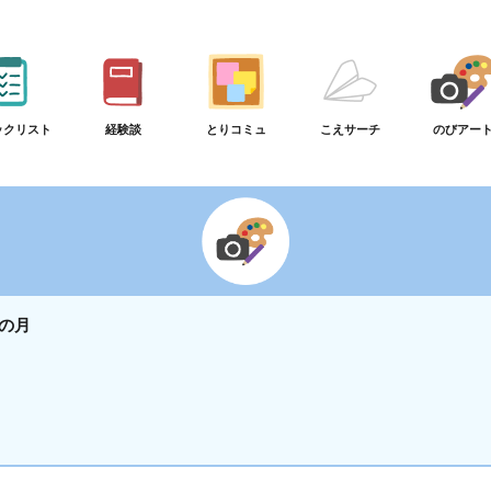
ックリスト
経験談
とりコミュ
こえサーチ
のびアー
の月