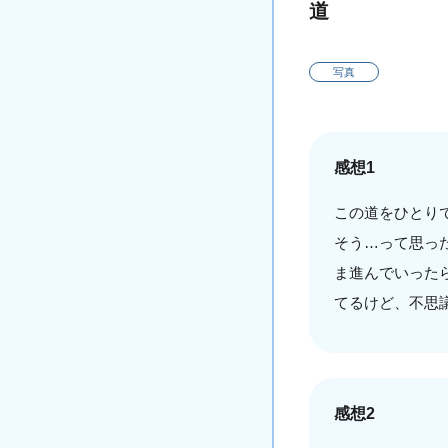
道
写真
感想1
この道をひとり
そう…って思っ
ま進んでいった
てるけど、不思
感想2