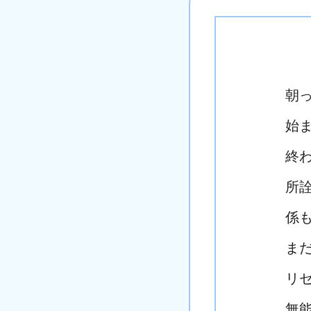
朝
始
終
所
係
ま
リ
無