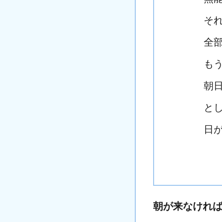
そ
全
も
朝
と
日
朝が来なけれ