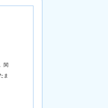
。関
たま