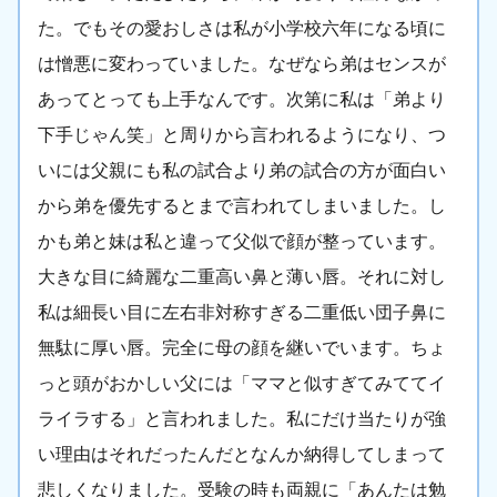
た。でもその愛おしさは私が小学校六年になる頃に
は憎悪に変わっていました。なぜなら弟はセンスが
あってとっても上手なんです。次第に私は「弟より
下手じゃん笑」と周りから言われるようになり、つ
いには父親にも私の試合より弟の試合の方が面白い
から弟を優先するとまで言われてしまいました。し
かも弟と妹は私と違って父似で顔が整っています。
大きな目に綺麗な二重高い鼻と薄い唇。それに対し
私は細長い目に左右非対称すぎる二重低い団子鼻に
無駄に厚い唇。完全に母の顔を継いでいます。ちょ
っと頭がおかしい父には「ママと似すぎてみててイ
ライラする」と言われました。私にだけ当たりが強
い理由はそれだったんだとなんか納得してしまって
悲しくなりました。受験の時も両親に「あんたは勉