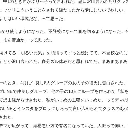
。中1のとき声がぶりっ子って言われた。悪口沢山言われたりクラ
コッソリこういうことをされて嫌だったから隣にしないで欲しい、
よりはいい環境だな、って思った。
っかり使うようになった。不登校になって腕を切るようになった。
。まあ普通か。って思った。
ら続けてる「明るい元気」を頑張ってずっと続けてて、不登校なの
」とか沢山言われた。多分ズル休みだと思われてた。まあまあまあ
一のとき、4月に仲良し8人グループの女の子の彼氏に告白された
プLINEで仲良しグループ、他の子の10人グループを作られて「私
て沢山嫌がらせされた。私がいじめの主犯をいじめた、ってデマの
のLINEとインスタをブロックしろって言い広められてクラスの3人
された。
デマが広がって、結構悪い方で有名になっていた。人脈って怖い。