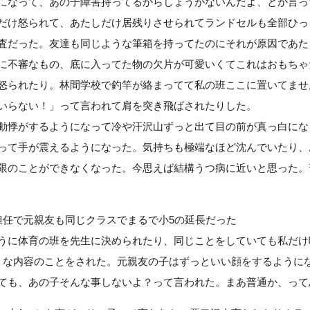
になって、あの子障害持ってるからしょうがないんだよ、とか言っ
だけ怒られて、あたしだけ居残りさせられてランドセルも全部ひっ
査だった。友達も同じような筆箱を持ってたのにそれが原因であた
に不審なもの、底に入ってた物の欠片が可愛いくてこれはおもちゃ
怒られたり。林間学校で釣竿が絡まってて私の班ここに置いてませ
いらない！」って言われて肩を突き飛ばされたりした。
動悸がするようになって冷や汗沢山ずっと出て目の前が真っ白にな
って手が震えるようになった。気持ちも極端なほど沈んでいたり、
限のことができなくなった。今思えば結構うつ病に近いと思った。
担任で元親友も同じクラスでまるで小5の延長だった
うに体育の班を先生に決められたり、同じことをしていても私だけ
うな内容のことをされた。元親友の子はずっといい顔をするように
ても、あの子そんな事しないよ？って言われた。まあ普通か、って