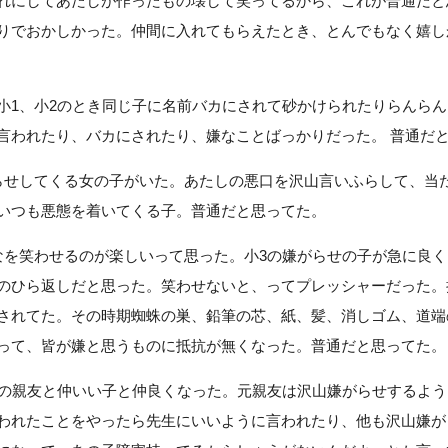
れにしてあたしが作ったもの壊して笑ってるから、これが普通だと
りでおかしかった。仲間に入れてもらえたとき、とんでもなく嬉し
小1、小2のとき同じ子に名前バカにされて砂かけられたりらんら
言われたり、バカにされたり、嫌なことばっかりだった。 普通だ
らせしてくる女の子がいた。あたしの悪口を沢山言いふらして、当
いつも悪態を着いてくる子。普通だと思ってた。
なを笑わせるのが楽しいって思った。小3の嫌がらせの子が急に良
のひら返しだと思った。笑わせないと、ってプレッシャーだった。
されてた。その時期蜘蛛の巣、鉛筆の芯、紙、髪、消しゴム、道端
って、皆が嫌と思うものに抵抗が無くなった。普通だと思ってた。
頃の親友と仲いい子と仲良くなった。元親友は沢山嫌がらせするよ
われたことをやったら先生にいいように言われたり、他も沢山嫌が