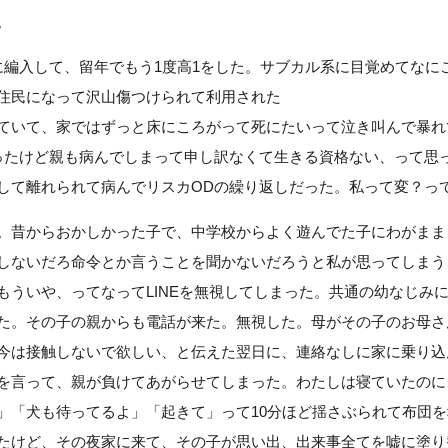
。
に編入して、留年でもう1度高1をした。サブカル系に目覚めてなに
住民になって沢山傷つけられて利用された
ていて、家ではずっと床にころがって死にたいって泣き叫んで暴れ
ったけど親も病んでしまって申し訳なくて生きる資格ない、って思
して離れられて病んでリスカODの繰り返しだった。私って変？っ
。昔からおかしかった子で、中学校からよく遊んでた子にわがまま
しないだろ命令とか言うことを聞かないだろうと私が思ってしまう
もういや、ってなってLINEを無視してしまった。共通の幼なじみ
た。その子の親からも電話が来た。無視した。母がその子のお母さ
今は接触しないで欲しい、と伝えた翌日に、連絡なしに家に乗り込
を言って、親が負けてあがらせてしまった。わたしは寝ていたのに
」「犬も待ってるよ」「起きて」って10分ほど揺さぶられて布団
たけど、その夜家に来て、その子が思い出、出来事全てを嘘に塗り