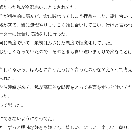
嘘だった私が全部悪いことにされてた。
子が精神的に病んだ、命に関わってしまう行為をした、話し合いし
絡が来て、親に無理やりしつこく話し合いしてこい、行けと言われ
ーダーに録音して話をしに行った。
同じ態度でいて、最初はふざけた態度で誤魔化していた。
おかしくなっていたので、そのときも食い違いまくりで変なことば
言われるから、ほんとに言ったっけ？言ったのかな？え？って考え
られた。
から連絡が来て、私が高圧的な態度をとって暴言をずっと吐いてた
った。
って思った。
にできないようになってた。
ど、ずっと明確な好きも嫌いも、嬉しい、悲しい、楽しい、怒り、