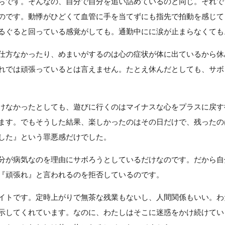
らです。そんなの、自分で自分を追い詰めているのと同じ。それで
のです。動悸がひどくて血管に手を当てずにも指先で拍動を感じて
るぐると回っている感覚がしても。通勤中にに涙が止まらなくても
仕方なかったり、めまいがするのは心の症状が体に出ているから休
れでは頑張っているとは言えません。たとえ休んだとしても、サボ
けなかったとしても、遊びに行くのはマイナスな心をプラスに戻す
ます。でもそうした結果、楽しかったのはその日だけで、残ったの
した』という罪悪感だけでした。
分が病気なのを理由にサボろうとしているだけなのです。だから自
『頑張れ』と言われるのを拒否しているのです。
イトです。定時上がりで無茶な残業もないし、人間関係もいい。わ
示してくれています。なのに、わたしはそこに迷惑をかけ続けてい