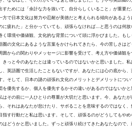
出すためには「余計な力を抜いて、自分らしくいること」が重要だ
一方で日本文化は努力や忍耐が美徳だと考えられる傾向があるよう
のに疲れた」と分かっていても、頑張らなければ…と思うのは何故
巻く環境や価値観、文化的な背景について頭に浮かびました。もし
語圏の文化にあるような言葉をかけられてきたら、今の苦しさはど
周囲からの関わりやメッセージに影響を受けて、考え方や価値観を
、きっと今のあなたとは違っているのではないかと思いました。私
し、英語圏で生活したこともないですが、あなたには心の底から、
す。そして、日本の謎の頑張れ文化のメリットとデメリットについ
団を優先するか、個人を優先するかその違いがあるのではないかと
私はその前に一人ひとりの尊重が大切だと思います。今、あなたが
ら、それはあなたが怠けたり、サボることを意味するのではなく、
目指す行動だと私は思います。そして、頑張るのがどうしてもやめ
のはどうかと思いました。ずっと頑張り続けてきたあなたなので、