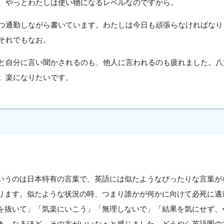
、やっとわたしは使い物になるレベルなのですから。
つ通勤しながら書いています。わたしは今日も頑張らなければなり
それでもなお。
と自分に言い聞かされるのも、他人に言われるのも疲れました。八
。楽になりたいです。
いうのは日本特有の言葉で、英語には似たようなぴったりな言葉が
ります。似たような状況の時、つまり誰かが何かに向けて必死に邁
を抜いて」「気楽にいこう」「無理しないで」「結果を気にせず、
き、なるほど、その方がいいなぁと感じました。どうやら英語圏の