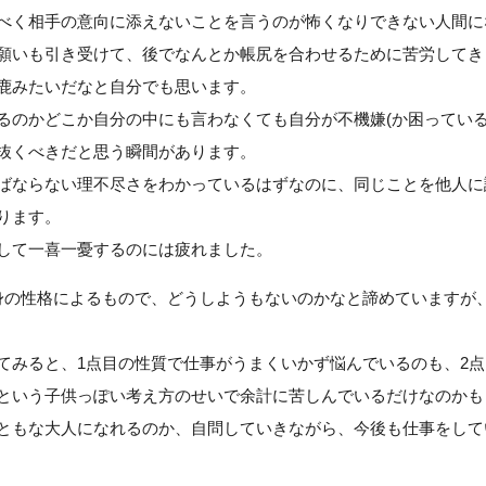
べく相手の意向に添えないことを言うのが怖くなりできない人間に
願いも引き受けて、後でなんとか帳尻を合わせるために苦労してき
鹿みたいだなと自分でも思います。
るのかどこか自分の中にも言わなくても自分が不機嫌(か困っている
抜くべきだと思う瞬間があります。
ばならない理不尽さをわかっているはずなのに、同じことを他人に
ります。
して一喜一憂するのには疲れました。
身の性格によるもので、どうしようもないのかなと諦めていますが
てみると、1点目の性質で仕事がうまくいかず悩んでいるのも、2
という子供っぽい考え方のせいで余計に苦しんでいるだけなのかも
ともな大人になれるのか、自問していきながら、今後も仕事をして