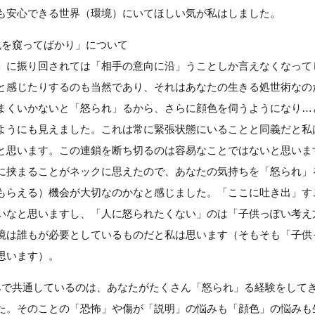
も安心できる世界（環境）にいてほしい気が私はしました。
色を窺ってばかり」について
」に振り回されては「相手の意向に沿」うことしか言えなくなって
と感じたりするのも当然であり、それはあなたの生きる処世術なの
まくいかないと「怒られ」るから、さらに顔色を伺うようになり…
ようにも見えました。これは常に緊張状態にいることと同義だと私
と思います。この連鎖を断ち切るのは容易なことではないと思いま
に挟まることがネックに思えたので、あなたの気持ちを「怒られ」
もらえる）機会が大切なのかなと感じました。「ここに吐き出」す
いなと思いますし、「人に怒られたくない」のは「子供っぽい考え
境は誰もが必要としているものだと私は思います（そもそも「子供
思います）。
みで共通しているのは、あなたがたくさん「怒られ」る経験をして
た。そのことの「恐怖」や傷が「説明」の悩みも「顔色」の悩みも