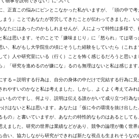
まく物事を説明できない」について
に、正直この悩みにピンとこなかった私がいますが、「頭の中で考
しまう」ことであなたが苦労してきたことが伝わってきました。い
あなたにはあったのかもしれませんが、人によって特性は多様で、
と私は思います。そのことで「嫌味まじり」に「怒られ」ては堪っ
思い、私がもし大学院生の頃にそうした経験をしていたら（これま
して）人や研究室にいる（行く）ことを怖く感じるだろうと思いま
ら」「研究を進めるのが嫌にな」るのも無理はないと私は感じます
にする＝説明する行為は、自分の身体の中だけで完結する行為に見
されやすいのかなと私は考えました。しかし、よくよく考えてみれ
ないものですし、何より、説明は伝える誰かがいて成り立つ行為な
わけはないと私は思います。あなたは「仮に今の環境を抜け出した
るもの」と書いていますが、あなたの特性的なものはあるとしても
思えました。研究の世界は業績などがあり、競争の論理が働く世界
ち合い、協力しながら研究ができれば新たな視点も生まれそうなの