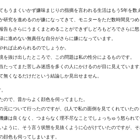
てもうまくいかず嫌味まじりの指摘を言われる生活はもう5年を数
か研究を進めるのが嫌になってきて、モニターをただ数時間見つめ
報告もさらにうまくまとめることができずしどろもどろでさらに怒
碌に進めない無責任な自分がさらに嫌になっています。
やれば止められるのでしょうか。
境を抜け出したところで、この問題は私の性分によるものです。
当たってまた苦しみ迷惑を多くの人にかけるのが目に見えています
て無くなるだけだという結論しか見出せません。
す。
たので、昔からよく顔色を伺ってました。
の元について行ったのですが、(1人で私の面倒を見てくれていたの
機嫌は良くなく、つまらなく理不尽なことでしょっちゅう怒られて
いように、そう言う状態を見抜くように心がけていたのですが、そ
の顔色も伺ってしまいます。