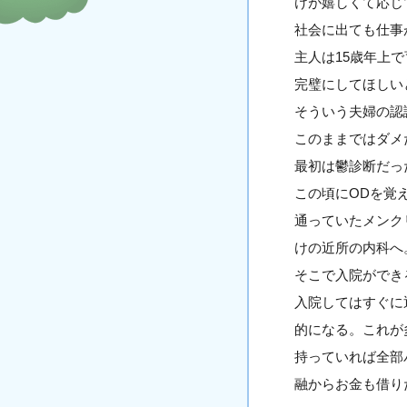
けが嬉しくて応じ
社会に出ても仕事
主人は15歳年上
完璧にしてほしい
そういう夫婦の認
このままではダメ
最初は鬱診断だっ
この頃にODを覚
通っていたメンク
けの近所の内科へ
そこで入院ができ
入院してはすぐに
的になる。これが
持っていれば全部
融からお金も借り