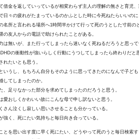
て借金を返していっているが相変わらず主人の理解の無さと育児、
で日々の疲れがたまっているのかふとした時に今死ねたらいいのに
の名所と言われる場所へ1時間半かけて行って死のうとした寸前の
隈の友人からの電話で助けられたことがある。
力は無いが、また行ってしまったら迷いなく死ねるだろうと思って
、ADHDの衝動性が強いらしく行動にうつしてしまったら終わりだと
されたいとも思う。
というし、もちろん自分もそのように思ってきたのになんで子ども
婚してしまったのか。
た、足りなかった部分を求めてしまったのだろうと思う。
は愛おしくかわいい故にこんな母で申し訳ないと思う。
くさん泣くし寂しい思いさせることも分かっている。
が強く、死にたい気持ちと毎日向き合っている。
ことを思い出す度に早く死にたい、どうやって死のうと毎日検索す