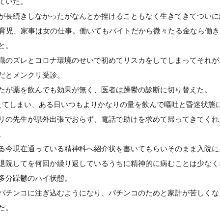
ていた。
が長続きしなかったがなんとか挫けることもなく生きてきてついに
で育児、家事は女の仕事。働いてもバイトだから微々たる金なら働
と。
識のズレとコロナ環境のせいで初めてリスカをしてしまってそれが
だとメンクリ受診。
たが薬を飲んでも効果が無く、医者は躁鬱の診断に切り替えた。
えてしまい、ある日いつもよりかなりの量を飲んで嘔吐と昏迷状態
リの先生が県外出張でおらず、電話で助けを求めて帰ってきてくれ
。
る今現在通っている精神科へ紹介状を書いてもらいそのまま入院に
退院してを何回か繰り返しているうちに精神的に病むことは少なく
多分躁鬱のハイ状態。
パチンコに注ぎ込むようになり、パチンコのためと家計が苦しくな
た。