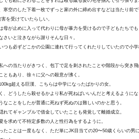
しでも勘にさわることをすれば殴る蹴る髪の毛を掴んで引っ張りま
、寒空のした下着一枚でずっと家の外に締め出すなどは当たり前で
被害を受けていたらしい。
は母が止めに入って代わりに母が暴力を受けるので子どもたちでも
なさいと泣きながら謝りそんな日々。
いつも必ずどこかの公園に連れて行ってくれたりしていたので小学
私への当たりがきつく、包丁で足を刺されたことや階段から突き飛
こともあり、徐々に父への殺意が沸く。
100kg超える巨漢、こちらは中学になったばかりの女。
く、どうしたら殺せるかより私が死ねばいいんだと考えるようにな
うなことをしたが普通に死ねず死ぬのは難しいのかと思う。
隠れてギャンブルで借金していたことも発覚して離婚成立。
愛を求めて不特定多数の人と性行為をするように。
ったことは一度もなく、ただ単にJK目当ての20〜50歳くらいの男