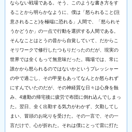
ならない戦場である。そう、このような書き方をす
ることから明らかなように、僕は「怒られること(注
意されること)を極端に恐れる」人間で、「怒られそ
うかどうか」の一点で行動を選択する人間である。
そんなことはとうの昔から自覚していて、だからこ
そリワークで修行したつもりだったのだが、現実の
世界では全くもって無意味だった。職場では、常に
誰かから怒られるのではないかというプレッシャー
の中で過ごし、その甲斐もあってなんとか怒られず
にすんでいたのだが、その神経質な日々は心身を蝕
み、4連勤の帰宅後に疲労で布団に倒れ込んでしまっ
た。翌日、全く出勤する気力がわかず、欠勤してし
まい、冒頭のお叱りを受けた。その一言で、その一
言だけで、心が折れた。それは僕にとって雷に打た