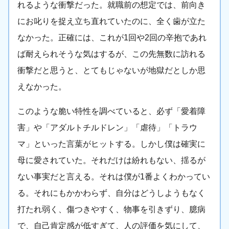
れるような衝撃だった。就職前の想定では、前向き
にお叱りを捉え立ち直れていたのに、全く歯が立た
なかった。正確には、これが1回や2回の辛抱であれ
ば耐えられそうな気はするが、この先無数に訪れる
衝撃だと思うと、とてもじゃないが地獄だとしか思
えなかった。
このような脆い特性を調べていると、必ず「愛着障
害」や「アダルトチルドレン」「虐待」「トラウ
マ」といった言葉がヒットする。しかし僕は確実に
母に愛されていた。それだけは紛れもない、揺るが
ない事実だと言える。それは僕が1番よくわかってい
る。それにもかかわらず、自分はどうしようもなく
打たれ弱く、傷つきやすく、物事を引きずり、臆病
で、自己肯定感が低すぎて、人の評価を気にして、