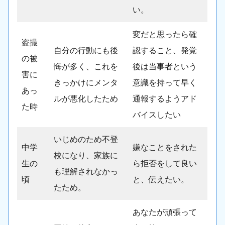
い。
変だと思ったら確
盗撮
自分の行動にも後
認すること、発覚
の被
悔が多く、これを
後は当事者という
害に
きっかけにメンタ
意識を持って早く
あっ
ルが悪化したため
通報するようアド
た時
バイスしたい
いじめのため不登
中学
嫌なことをされた
校になり、家族に
生の
ら拒否をして良い
も理解されなかっ
頃
と、伝えたい。
たため。
あなたが頑張って