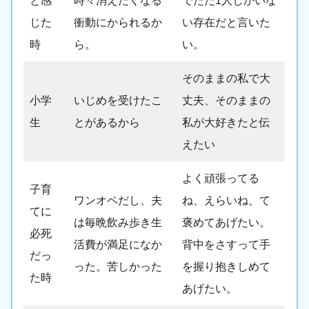
と感
時々消えたくなる
でただ1人しかいな
じた
衝動にかられるか
い存在だと言いた
時
ら。
い。
そのままの私で大
小学
いじめを受けたこ
丈夫、そのままの
生
とがあるから
私が大好きたと伝
えたい
よく頑張ってる
子育
ワンオペだし、夫
ね、えらいね、て
てに
は毎晩飲み歩き生
褒めてあげたい。
必死
活費が満足になか
背中をさすって手
だっ
った。苦しかった
を握り抱きしめて
た時
あげたい。