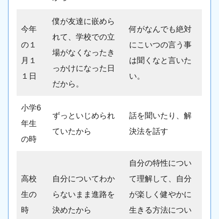
僕が友達に嵌めら
今年
何がなんでも絶対
れて、学校での立
の１
にこいつの言う事
場がなくなったき
月１
は聞くなと言いた
っかけになった日
１日
い。
だから。
小学6
ずっといじめられ
話を聞いたり、解
年生
ていたから
決法を話す
の時
自分の特性につい
高校
自分についてわか
て理解して、自分
生の
らないまま進路を
が楽しく健やかに
時
決めたから
生きる方法につい