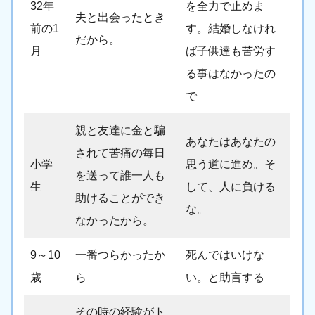
32年
を全力で止めま
夫と出会ったとき
前の1
す。結婚しなけれ
だから。
月
ば子供達も苦労す
る事はなかったの
で
親と友達に金と騙
あなたはあなたの
されて苦痛の毎日
小学
思う道に進め。そ
を送って誰一人も
生
して、人に負ける
助けることができ
な。
なかったから。
9～10
一番つらかったか
死んではいけな
歳
ら
い。と助言する
その時の経験がト