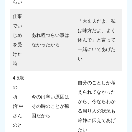
らい
仕事
「大丈夫だよ、私
でい
は味方だよ、よく
じめ
あれ程つらい事は
休んで」と言って
を受
なかったから
一緒にいてあげた
けた
い
時
4,5歳
自分のことしか考
の
えられてなかった
頃
今のは辛い原因は
から、今ならわか
(年中
その時のことが原
る周り人の状況も
さん
因だから
冷静に伝えてあげ
のと
たい