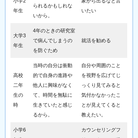
小学2
家から出るなと言
られるかもしれな
年生
いたい
いから。
4年のときの研究室
大学3
で病んでしまうの
就活を勧める
年生
を防ぐため
当時の自分は衝動
自分や周囲のこと
高校
的で自身の進路や
を視野を広げてじ
二年
他人に興味がなく
っくり見てみると
生の
て、時間を無駄に
気付かなかったこ
時
生きていたと感じ
とが見えてくると
るから。
教えたい。
小学6
カウンセリングフ