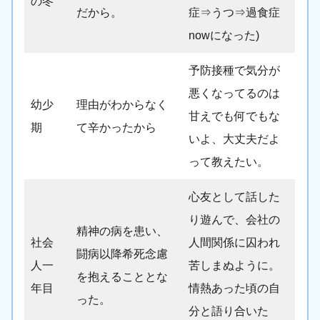
の冬
だから。
症⇒うつ⇒過食症
nowになった)
予防接種で気分が
悪くなってるのは
幼少
理由がわからなく
甘えでも何でもな
期
て辛かったから
いよ、大丈夫だよ
って教えたい。
心友として話した
り遊んで、会社の
精神の病を患い、
社会
人間関係に囚われ
闘病以降希死念慮
人一
苦しまぬように。
を抱えることとな
年目
情熱あった頃の自
った。
分と語り合いた