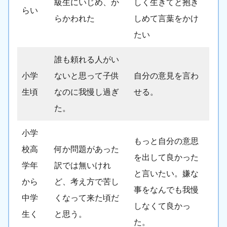
級生にいじめ、か
しく生きてと抱き
らい
らかわれた
しめて言葉をかけ
たい
誰も頼れる人がい
小学
ないと思って子供
自分の意見を言わ
生頃
なのに我慢し過ぎ
せる。
た。
小学
もっと自分の意思
校高
何か問題があった
を出して良かった
学年
訳では無いけれ
と言いたい。嫌な
から
ど、考え方で苦し
事をなんでも我慢
中学
くなって来た頃だ
しなくて良かっ
生く
と思う。
た。