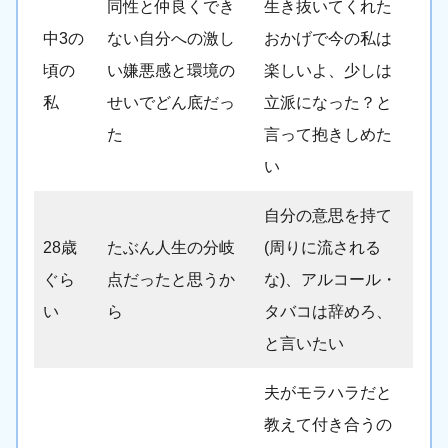
同性と仲良くでき
生き抜いてくれた
中3の
ない自分への激し
おかげで今の私は
頃の
い嫌悪感と環境の
楽しいよ、少しは
私
せいでどん底だっ
立派になった？と
た
言って抱きしめた
い
自分の意思を持て
28歳
たぶん人生の分岐
(周りに流される
ぐら
点だったと思うか
な)、アルコール・
い
ら
タバコは辞めろ、
と言いたい
夫がモラハラだと
教えて付き合うの