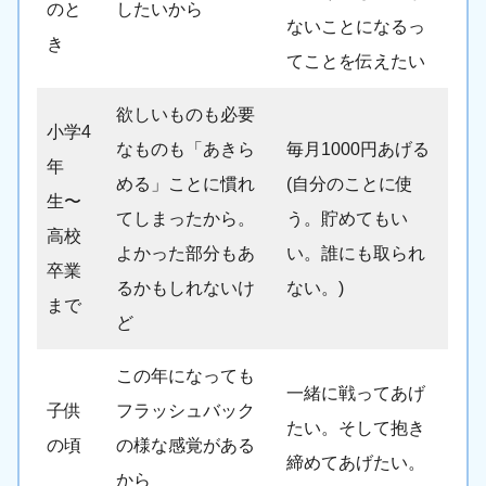
のと
したいから
ないことになるっ
き
てことを伝えたい
欲しいものも必要
小学4
なものも「あきら
毎月1000円あげる
年
める」ことに慣れ
(自分のことに使
生〜
てしまったから。
う。貯めてもい
高校
よかった部分もあ
い。誰にも取られ
卒業
るかもしれないけ
ない。)
まで
ど
この年になっても
一緒に戦ってあげ
子供
フラッシュバック
たい。そして抱き
の頃
の様な感覚がある
締めてあげたい。
から