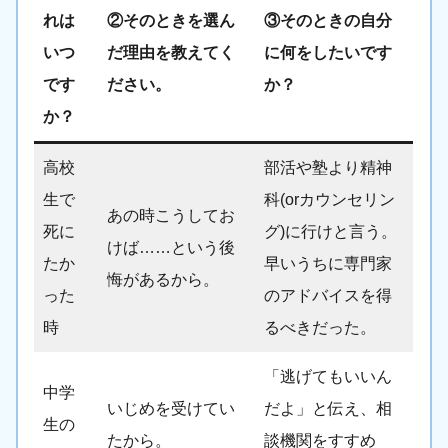
れは
②そのときを選ん
③そのときの自分
いつ
だ理由を教えてく
に何をしたいです
です
ださい。
か？
か？
高校
部活や塾より精神
生で
科(orカウンセリン
あの時こうしてお
死に
グ)に行けと言う。
けば……という後
たか
早いうちに専門家
悔があるから。
った
のアドバイスを得
時
るべきだった。
「逃げてもいいん
中学
いじめを受けてい
だよ」と伝え、相
生の
たから。
談機関をすすめ