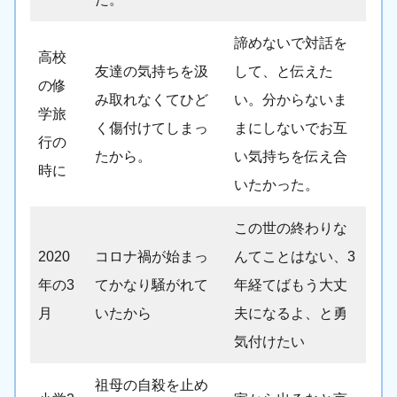
諦めないで対話を
高校
友達の気持ちを汲
して、と伝えた
の修
み取れなくてひど
い。分からないま
学旅
く傷付けてしまっ
まにしないでお互
行の
たから。
い気持ちを伝え合
時に
いたかった。
この世の終わりな
2020
コロナ禍が始まっ
んてことはない、3
年の3
てかなり騒がれて
年経てばもう大丈
月
いたから
夫になるよ、と勇
気付けたい
祖母の自殺を止め