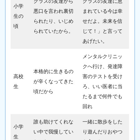
クラスの友達から
クラスの友達に恵
小学
悪口を言われ裏切
まれている今は幸
生の
られたり、いじめ
せだよ。未来を信
頃
られていたから。
じて！」と言って
あげたい。
メンタルクリニッ
クへ行け、発達障
本格的に生きるの
高校
害のテストを受け
が辛くなってきた
生
ろ、いい医者に当
頃だから
たるまで何件でも
回れ
誰も助けてくれな
一緒に散歩をした
小学
い中で我慢してい
り遊んだりおやつ
生