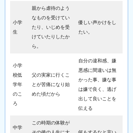
親から虐待のよう
なものを受けてい
小学
優しい声かけをし
たり、いじめを受
生
たい。
けていたりしたか
ら。
自分の違和感、嫌
小学
悪感に間違いは無
校低
父の実家に行くこ
かった事、嫌な事
学年
とが苦痛になり始
は嫌で良く、逃げ
のこ
めた頃だから
出して良いことを
ろ
伝える
この時期の体験が
中学
その後の人生に大
何もするなと言い