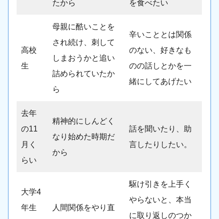
たから
を食べたい
母親に酷いことを
辛いこととは関係
され続け、刺して
高校
のない、好きなも
しまおうかと追い
生
のの話しとかを一
詰められていたか
緒にしてあげたい
ら
去年
精神的にしんどく
の11
話を聞いたり、助
なり始めた時期だ
月く
言したりしたい。
から
らい
駆け引きを上手く
大学4
やらないと、本当
年生
人間関係をやり直
に取り返しのつか