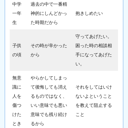
中学
過去の中で一番精
一年
神的にしんどかっ
抱きしめたい
生
た時期だから
守ってあげたい。
子供
その時が辛かった
困った時の相談相
の頃
から
手になってあげた
い。
無意
やらかしてしまっ
識に
て後悔しても消え
それをしてはいけ
人を
るものではなく、
ないよということ
傷つ
いい意味でも悪い
を教えて阻止する
けた
意味でも残り続け
こと
とき
るから