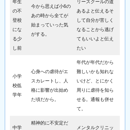
年生
リースクールの道
今から思えば小6の
の不
あるよと伝えるそ
あの時から全てが
登校
して自分が苦しく
始まっていった気
にな
なることから逃げ
がする。
る少
てもいいよと伝え
し前
たい
年代が年代だから
心身への虐待がエ
難しいかも知れな
小学
スカレートし、人
いけど、とにかく
校低
格に影響が出始め
周りに虐待を知ら
学年
た頃だから。
せる。通報も併せ
て。
精神的に不安定だ
中学
メンタルクリニッ