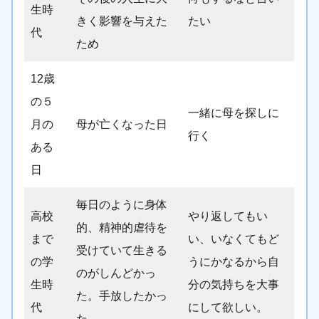
生時
きく影響を与えた
たい
代
ため
12歳
の５
一緒に母を探しに
月の
母が亡くなった日
行く
ある
日
毎日のように身体
高校
やり返してもい
的、精神的虐待を
まで
い、いなくてもど
受けていて生きる
の学
うにかなるから自
のがしんどかっ
生時
分の気持ちを大事
た。手放したかっ
代
にして欲しい。
た。