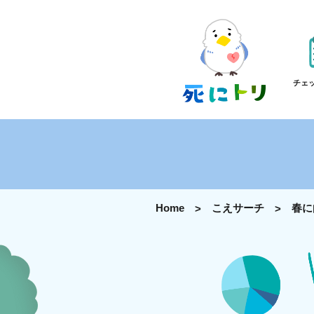
チェ
Home
こえサーチ
春に