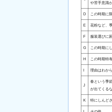
や苦手意識
D
この時期に
E
花粉など、
F
服装選びに
G
この時期に
H
この時期特
I
理由はわか
春という季
J
が出てくる
K
特にしんど
L
その他