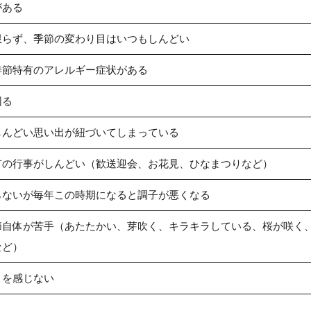
がある
限らず、季節の変わり目はいつもしんどい
季節特有のアレルギー症状がある
困る
しんどい思い出が紐づいてしまっている
有の行事がしんどい（歓送迎会、お花見、ひなまつりなど）
らないが毎年この時期になると調子が悪くなる
節自体が苦手（あたたかい、芽吹く、キラキラしている、桜が咲く
など）
さを感じない