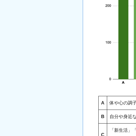
A
体や心の調
B
自分や身近
「新生活」
C